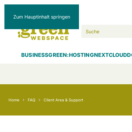
Zum Hauptinhalt springen
BUSINESS
GREEN:HOSTING
NEXTCLOUD
D
Home
FAQ
Client Area & Support