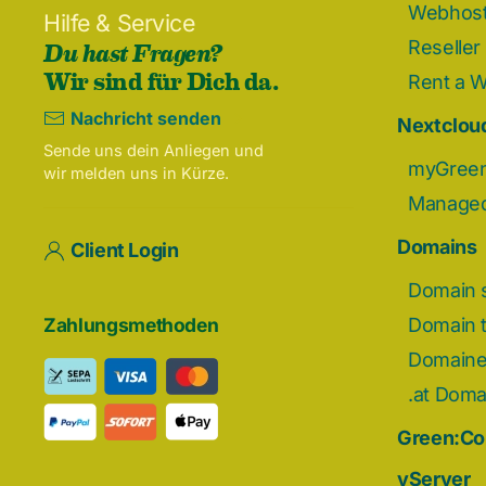
Webhost
Hilfe & Service
Du hast Fragen?
Reseller
Wir sind für Dich da.
Rent a 
Nachricht senden
Nextcloud
Sende uns dein Anliegen und
myGreen
wir melden uns in Kürze.
Managed
Domains
Client Login
Domain 
Domain t
Zahlungsmethoden
Domain
.at Doma
Green:C
vServer