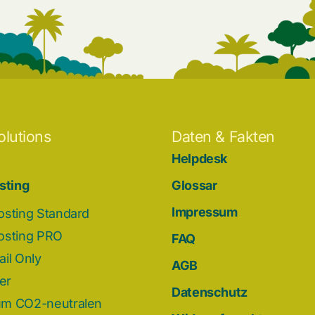
olutions
Daten & Fakten
Helpdesk
sting
Glossar
Impressum
osting Standard
osting PRO
FAQ
il Only
AGB
der
Datenschutz
m CO2-neutralen