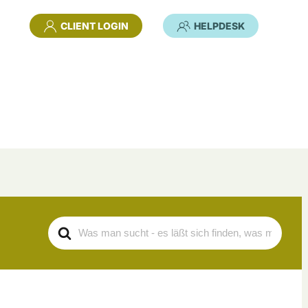
CLIENT LOGIN
HELPDESK
Search
For