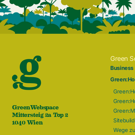
Green S
Business
Green:Ho
Green:H
Green:H
GreenWebspace
Green:Ma
Mittersteig 2a Top 2
1040 Wien
Sitebuil
Wege zu