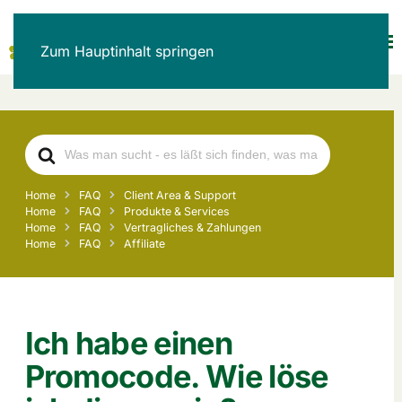
Zum Hauptinhalt springen
Search
For
Home
FAQ
Client Area & Support
Home
FAQ
Produkte & Services
Home
FAQ
Vertragliches & Zahlungen
Home
FAQ
Affiliate
Ich habe einen
Promocode. Wie löse