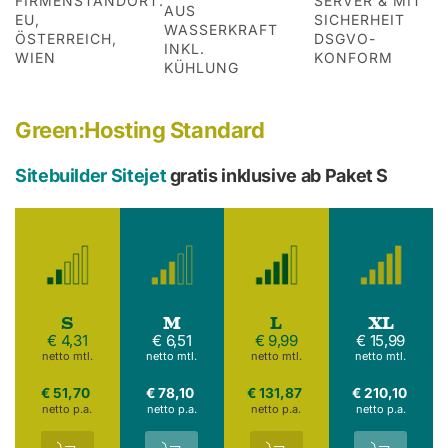
FIRMENSTANDORT:
SERVER & MIT
AUS
EU,
SICHERHEIT
WASSERKRAFT
ÖSTERREICH,
DSGVO-
INKL.
WIEN
KONFORM
KÜHLUNG
Green:Hosting Standard
Sitebuilder Sitejet
gratis inklusive ab Paket S
S
M
L
XL
€ 4,31
€ 6,51
€ 9,99
€ 15,99
netto mtl.
netto mtl.
netto mtl.
netto mtl.
€ 51,70
€ 78,10
€ 131,87
€ 210,10
netto p.a.
netto p.a.
netto p.a.
netto p.a.