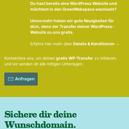
Du hast bereits eine WordPress Website und
möchtest in den GreenWebspace wechseln?
Umso mehr haben wir gute Neuigkeiten für
dich, denn der Transfer deiner WordPress-
Website zu uns gratis.
Erfahre hier mehr über
Details & Konditionen →
Kontaktiere uns, um deinen
gratis WP-Transfer
zu initiieren,
und wir senden dir alle nötigen Unterlagen.
Anfragen
Sichere dir deine
Wunschdomain.