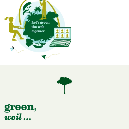
green,
weil …