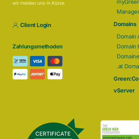
myGreen
wir melden uns in Kürze.
Managed
Domains
Client Login
Domain 
Domain t
Zahlungsmethoden
Domain
.at Doma
Green:C
vServer