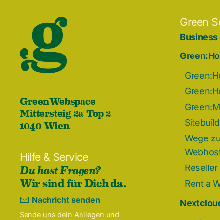
Green S
Business
Green:Ho
Green:H
Green:H
GreenWebspace
Green:Ma
Mittersteig 2a Top 2
1040 Wien
Sitebuil
Wege zu
Webhost
Hilfe & Service
Du hast Fragen?
Reseller
Wir sind für Dich da.
Rent a 
Nachricht senden
Nextcloud
Sende uns dein Anliegen und