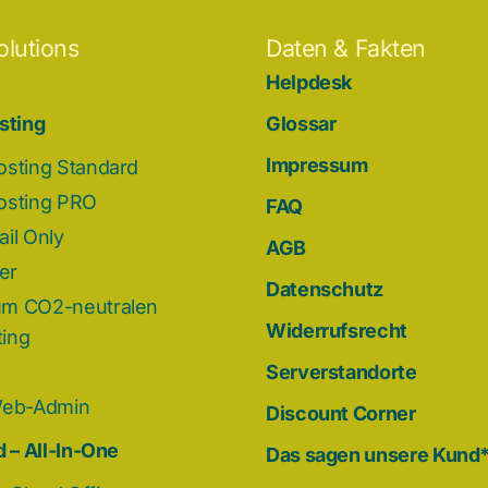
olutions
Daten & Fakten
Helpdesk
sting
Glossar
Impressum
osting Standard
osting PRO
FAQ
il Only
AGB
der
Datenschutz
m CO2-neutralen
Widerrufsrecht
ing
Serverstandorte
Web-Admin
Discount Corner
 – All-In-One
Das sagen unsere Kund