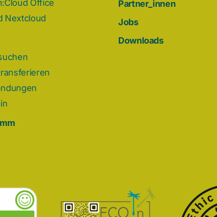
:Cloud Office
Partner_innen
 Nextcloud
Jobs
Downloads
suchen
ransferieren
endungen
in
omm