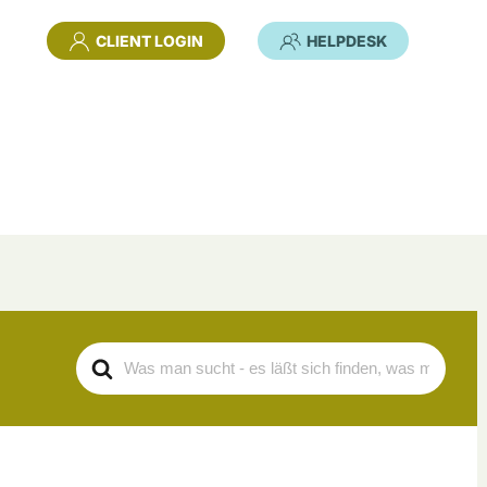
CLIENT LOGIN
HELPDESK
Search
For