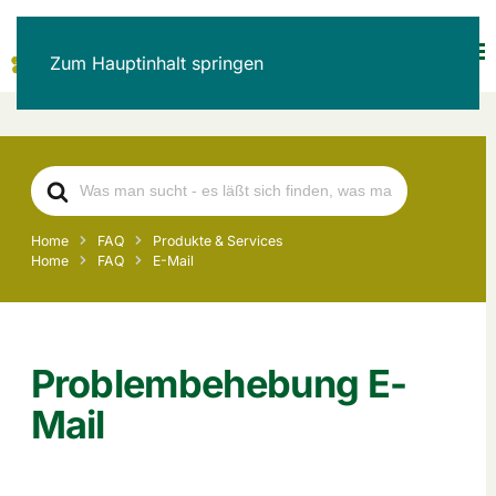
Zum Hauptinhalt springen
Search
For
Home
FAQ
Produkte & Services
Home
FAQ
E-Mail
Problembehebung E-
Mail