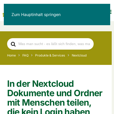
Zum Hauptinhalt springen
Search
For
Home
FAQ
Produkte & Services
Nextcloud
In der Nextcloud
Dokumente und Ordner
mit Menschen teilen,
die kein Login haben