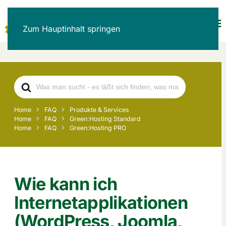
Zum Hauptinhalt springen
Search
For
Home
FAQ
Produkte & Services
Home
FAQ
Green:Hosting Standard
Home
FAQ
Green:Hosting PRO
Wie kann ich
Internetapplikationen
(WordPress, Joomla,