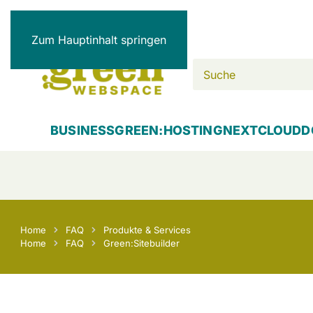
Zum Hauptinhalt springen
BUSINESS
GREEN:HOSTING
NEXTCLOUD
D
Home
FAQ
Produkte & Services
Home
FAQ
Green:Sitebuilder