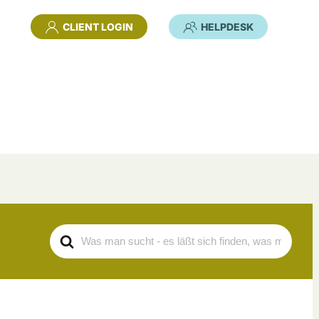
CLIENT LOGIN
HELPDESK
Search
For