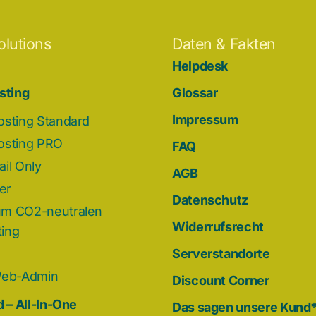
olutions
Daten & Fakten
Helpdesk
sting
Glossar
Impressum
osting Standard
osting PRO
FAQ
il Only
AGB
der
Datenschutz
m CO2-neutralen
Widerrufsrecht
ing
Serverstandorte
Web-Admin
Discount Corner
 – All-In-One
Das sagen unsere Kund