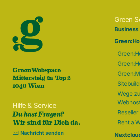
Green S
Business
Green:Ho
Green:H
Green:H
GreenWebspace
Green:Ma
Mittersteig 2a Top 2
1040 Wien
Sitebuil
Wege zu
Webhost
Hilfe & Service
Du hast Fragen?
Reseller
Wir sind für Dich da.
Rent a 
Nachricht senden
Nextcloud