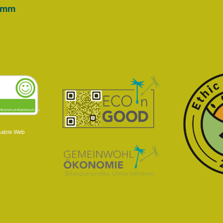
omm
nable Web