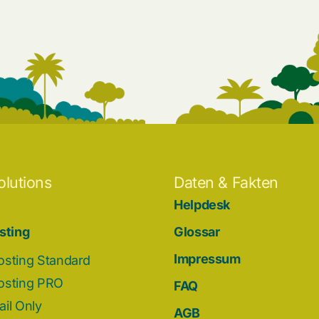
olutions
Daten & Fakten
Helpdesk
sting
Glossar
Impressum
osting Standard
osting PRO
FAQ
il Only
AGB