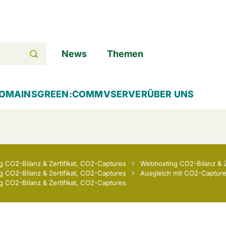
News
Themen
OMAINS
GREEN:COMM
VSERVER
ÜBER UNS
 CO2-Bilanz & Zertifikat, CO2-Captures
Webhosting CO2-Bilanz & Ze
 CO2-Bilanz & Zertifikat, CO2-Captures
Ausgleich mit CO2-Captur
 CO2-Bilanz & Zertifikat, CO2-Captures