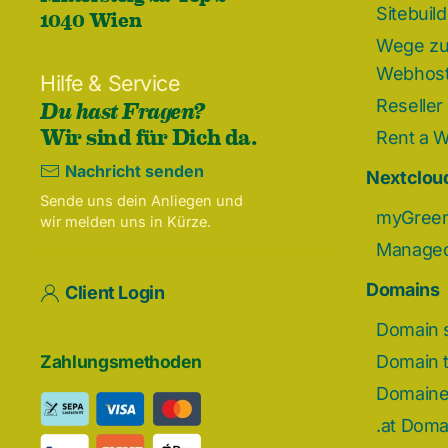
1040 Wien
Sitebuil
Wege zu
Webhost
Hilfe & Service
Du hast Fragen?
Reseller
Wir sind für Dich da.
Rent a 
Nachricht senden
Nextcloud
Sende uns dein Anliegen und
myGreen
wir melden uns in Kürze.
Managed
Domains
Client Login
Domain 
Domain t
Zahlungsmethoden
Domain
.at Doma