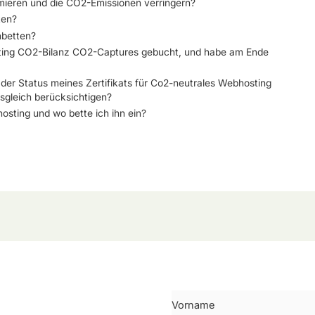
mieren und die CO2-Emissionen verringern?
ten?
nbetten?
sting CO2-Bilanz CO2-Captures gebucht, und habe am Ende
r Status meines Zertifikats für Co2-neutrales Webhosting
gleich berücksichtigen?
osting und wo bette ich ihn ein?