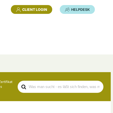
CLIENT LOGIN
HELPDESK
rtifikat
Search
es
For