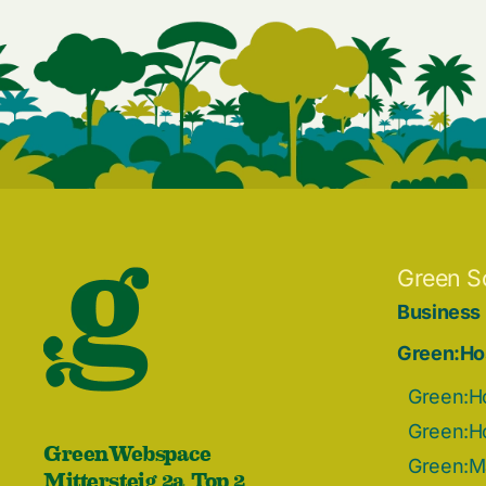
Green S
Business
Green:Ho
Green:H
Green:H
GreenWebspace
Green:Ma
Mittersteig 2a Top 2