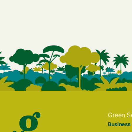
Green S
Business