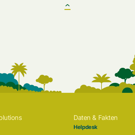
olutions
Daten & Fakten
Helpdesk