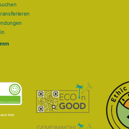
suchen
ransferieren
endungen
in
omm
nable Web