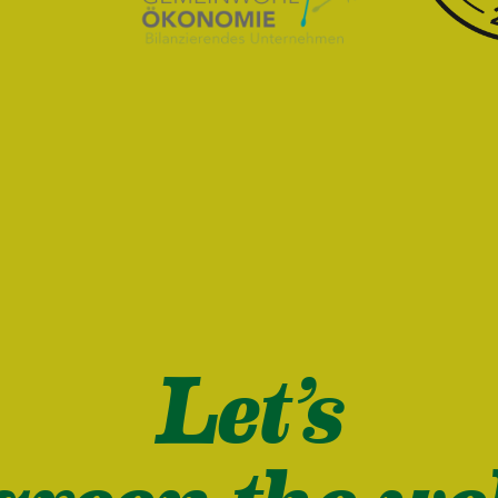
Let’s
green the we