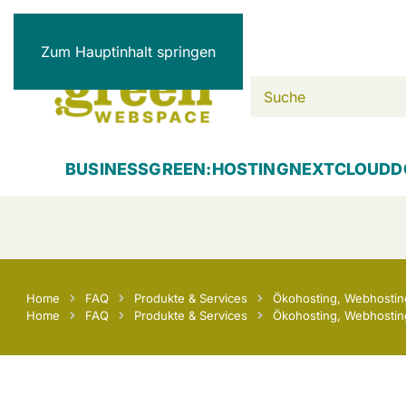
Zum Hauptinhalt springen
BUSINESS
GREEN:HOSTING
NEXTCLOUD
D
Home
FAQ
Produkte & Services
Ökohosting, Webhosting
Home
FAQ
Produkte & Services
Ökohosting, Webhosting