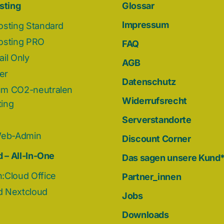
sting
Glossar
Impressum
osting Standard
osting PRO
FAQ
il Only
AGB
der
Datenschutz
m CO2-neutralen
Widerrufsrecht
ing
Serverstandorte
Web-Admin
Discount Corner
 – All-In-One
Das sagen unsere Kund
:Cloud Office
Partner_innen
 Nextcloud
Jobs
Downloads