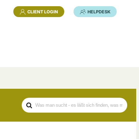
CLIENT LOGIN
HELPDESK
Search
For