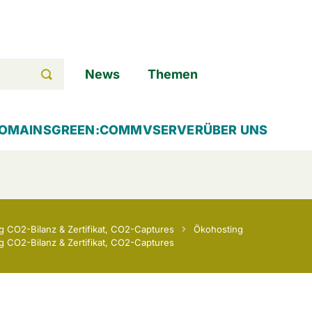
News
Themen
OMAINS
GREEN:COMM
VSERVER
ÜBER UNS
 CO2-Bilanz & Zertifikat, CO2-Captures
Ökohosting
 CO2-Bilanz & Zertifikat, CO2-Captures