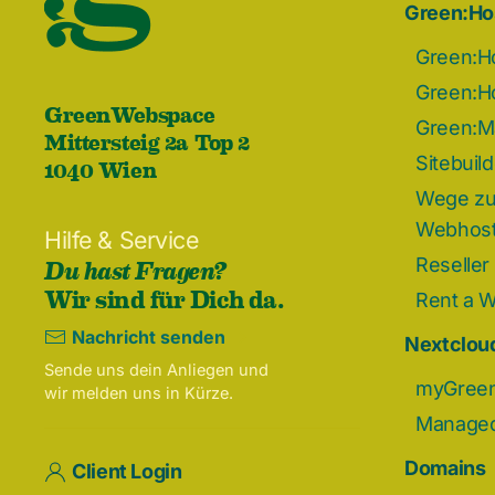
Green:Ho
Green:H
Green:H
GreenWebspace
Green:Ma
Mittersteig 2a Top 2
1040 Wien
Sitebuil
Wege zu
Webhost
Hilfe & Service
Du hast Fragen?
Reseller
Wir sind für Dich da.
Rent a 
Nachricht senden
Nextcloud
Sende uns dein Anliegen und
myGreen
wir melden uns in Kürze.
Managed
Domains
Client Login