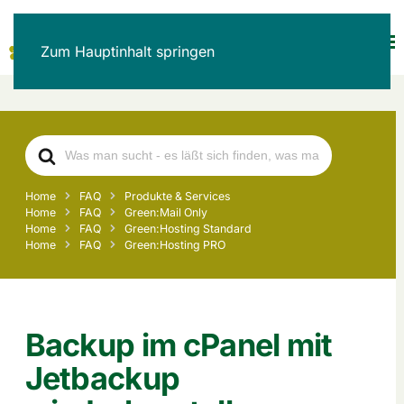
Zum Hauptinhalt springen
Search
For
Home
FAQ
Produkte & Services
Home
FAQ
Green:Mail Only
Home
FAQ
Green:Hosting Standard
Home
FAQ
Green:Hosting PRO
Backup im cPanel mit
Jetbackup