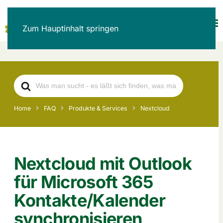
Zum Hauptinhalt springen
Search
For
Home
FAQ
Produkte & Services
Nextcloud
Nextcloud mit Outlook
für Microsoft 365
Kontakte/Kalender
synchronisieren